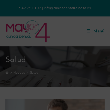
942 751 192
|
info@clinicadentalreinosa.es
Menú
Salud
>
Noticias
>
Salud