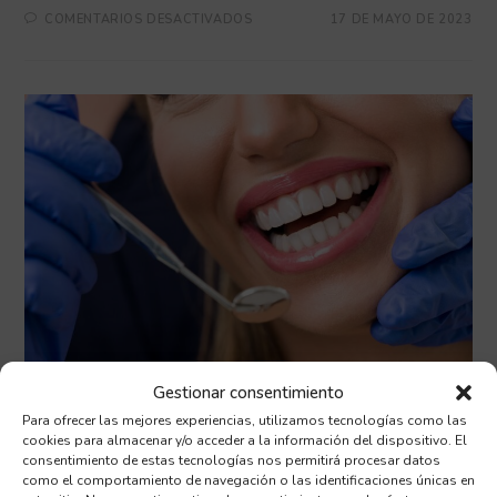
COMENTARIOS DESACTIVADOS
17 DE MAYO DE 2023
Gestionar consentimiento
NOTICIAS
/
SALUD
Para ofrecer las mejores experiencias, utilizamos tecnologías como las
cookies para almacenar y/o acceder a la información del dispositivo. El
Clínica dental Reinosa
consentimiento de estas tecnologías nos permitirá procesar datos
como el comportamiento de navegación o las identificaciones únicas en