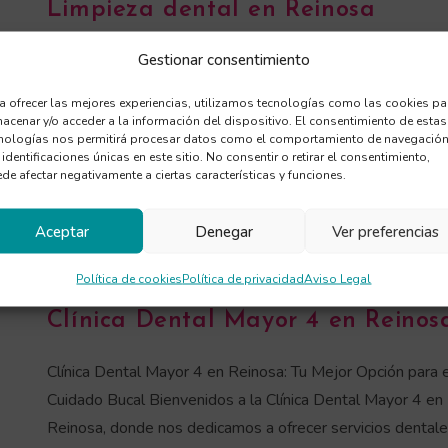
Limpieza dental en Reinosa
Gestionar consentimiento
Limpieza Dental en Reinosa: Clínica Dental Mayor 4
Mantener una buena higiene bucal es fundamental para la
a ofrecer las mejores experiencias, utilizamos tecnologías como las cookies pa
salud general de nuestros dientes y encías. La Limpieza
acenar y/o acceder a la información del dispositivo. El consentimiento de estas
nologías nos permitirá procesar datos como el comportamiento de navegación
dental en Reinosa ofrecida…
 identificaciones únicas en este sitio. No consentir o retirar el consentimiento,
de afectar negativamente a ciertas características y funciones.
COMENTARIOS DESACTIVADOS
3 DE OCTUBRE DE 20
Aceptar
Denegar
Ver preferencias
Política de cookies
Política de privacidad
Aviso Legal
NOTICIAS
/
TRATAMIENTOS
Clínica Dental Mayor 4 en Reinos
Clínica Dental Mayor 4 en Reinosa: Tu Mejor Opción para e
Cuidado Bucal Bienvenidos a la Clínica Dental Mayor 4 en
Reinosa, donde nos dedicamos a ofrecer servicios dental